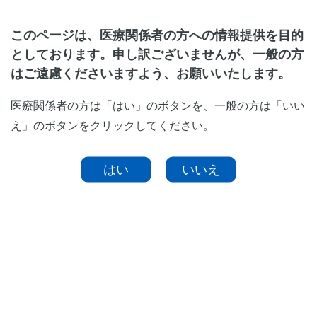
このページは、医療関係者の方への情報提供を目的
としております。申し訳ございませんが、一般の方
はご遠慮くださいますよう、お願いいたします。
徐脈
医療関係者の方は「はい」のボタンを、一般の方は「いい
え」のボタンをクリックしてください。
心房細動は検出されず、収縮リズムは正常範囲で、心
拍は遅め（40拍以上50拍未満）の時に表示。
はい
いいえ